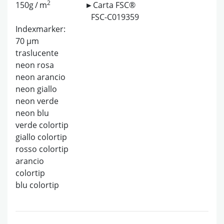
2
150g / m
►Carta FSC®
FSC-C019359
Indexmarker:
70 µm
traslucente
neon rosa
neon arancio
neon giallo
neon verde
neon blu
verde colortip
giallo colortip
rosso colortip
arancio
colortip
blu colortip