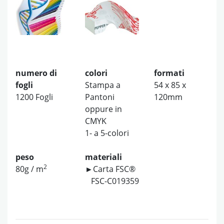
numero di
colori
formati
fogli
Stampa a
54 x 85 x
1200 Fogli
Pantoni
120mm
oppure in
CMYK
1- a 5-colori
peso
materiali
2
80g / m
►Carta FSC®
FSC-C019359