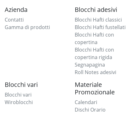
Azienda
Blocchi adesivi
Contatti
Blocchi Hafti classici
Gamma di prodotti
Blocchi Hafti fustellati
Blocchi Hafti con
copertina
Blocchi Hafti con
copertina rigida
Segnapagina
Roll Notes adesivi
Blocchi vari
Materiale
Promozionale
Blocchi vari
Wiroblocchi
Calendari
Dischi Orario
Tappetini Mouse
Gadget Adesivi vari
Communications
Contatti